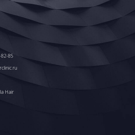
-82-85
rclinic.ru
la Hair