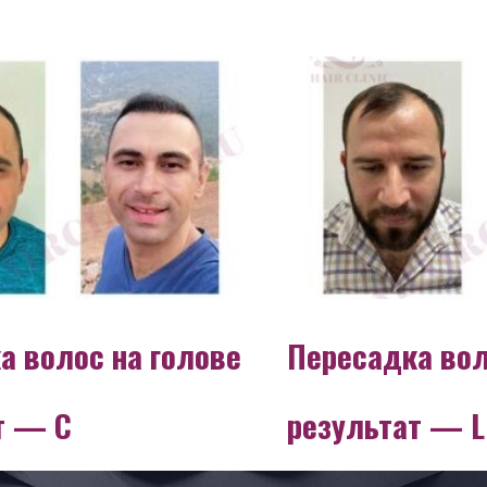
а волос на голове
Пересадка вол
т — C
результат — L